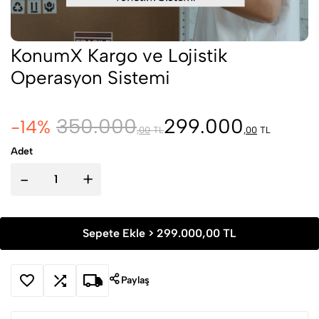
KonumX Kargo ve Lojistik
Operasyon Sistemi
350.000
299.000
-14%
,
00
TL
,
00
TL
Adet
-
+
Sepete Ekle >
299.000,00 TL
Paylaş