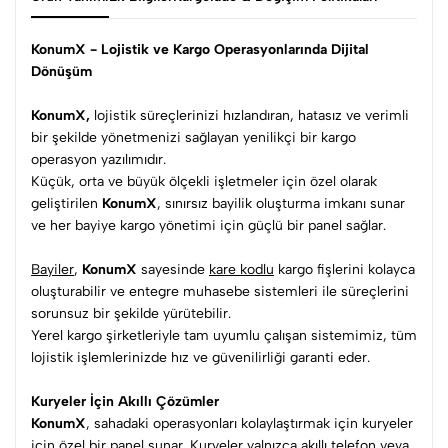
KonumX - Lojistik ve Kargo Operasyonlarında Dijital
Dönüşüm
KonumX,
lojistik süreçlerinizi hızlandıran, hatasız ve verimli
bir şekilde yönetmenizi sağlayan yenilikçi bir kargo
operasyon yazılımıdır.
Küçük, orta ve büyük ölçekli işletmeler için özel olarak
geliştirilen
KonumX
, sınırsız bayilik oluşturma imkanı sunar
ve her bayiye kargo yönetimi için güçlü bir panel sağlar.
Bayiler
,
KonumX
sayesinde
kare kodlu
kargo fişlerini kolayca
oluşturabilir ve entegre muhasebe sistemleri ile süreçlerini
sorunsuz bir şekilde yürütebilir.
Yerel kargo şirketleriyle tam uyumlu çalışan sistemimiz, tüm
lojistik işlemlerinizde hız ve güvenilirliği garanti eder.
Kuryeler İçin Akıllı Çözümler
KonumX
, sahadaki operasyonları kolaylaştırmak için kuryeler
için özel bir panel sunar. Kuryeler yalnızca akıllı telefon veya