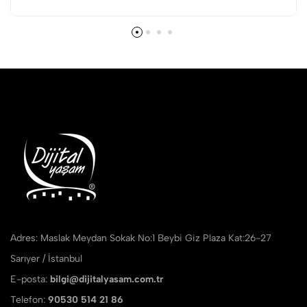
Adres: Maslak Meydan Sokak No:1 Beybi Giz Plaza Kat:26-27
Sarıyer / İstanbul
E-posta:
bilgi@dijitalyasam.com.tr
Telefon:
90530 514 21 86